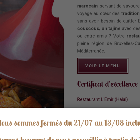
marocain
servant de savour
voyage au cœur des t
raditio
sans avoir besoin de quitter 
couscous
,
un tajine
avec de
ou entre amis ? Votre
resta
pleine région de Bruxelles-Ca
Méditerranée.
VOIR LE MENU
Certificat d’excellence
Restaurant L'Emir (Halal)
RECOMMANDÉ SUR
Restaurant
ous sommes fermés du 21/07 au 13/08 incl
erons heureux de vous accueillir à partir du