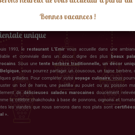
Bonnes vacances !
uisine authentique dans une ambiance
ientale unique
uis 1993, le
restaurant L’Emir
vous accueille dans une ambian
éable et conviviale dans un décor digne des plus
beaux pala
rocains
. Sous une
tente berbère traditionnelle, un décor uniq
 Belgique
, vous pourrez partager un couscous, un tajine berbère, 
lques grillades. Pour compléter votre
voyage culinaire
, vous pourr
uster un bol de harira, une pastilla au poulet ou au poisson ma
alement de
délicieuses salades marocaines
doucement relevée
me la célèbre chakchouka à base de poivrons, oignons et tomate
tes les viandes que nous servons dans nos plats sont
certifiées
al ».