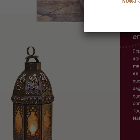
C
or
Dep
agr
ma
en
que
dég
ég
com
Tou
Hal