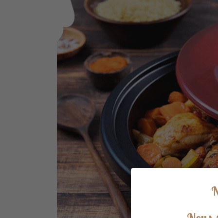
N
Nous s