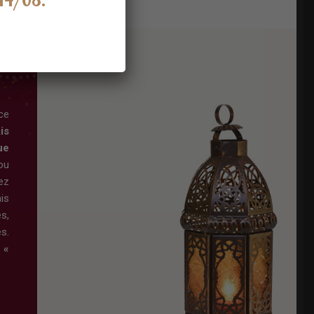
ce
is
ue
ou
ez
is
s,
s.
 «