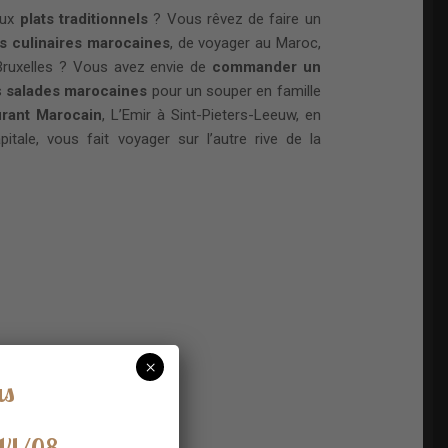
eux
plats traditionnels
? Vous rêvez de faire un
ns culinaires marocaines
, de voyager au Maroc,
Bruxelles ? Vous avez envie de
commander un
s
salades marocaines
pour un souper en famille
urant Marocain
, L’Emir à Sint-Pieters-Leeuw, en
pitale, vous fait voyager sur l’autre rive de la
×
 Guru 2020
us
 14/08.